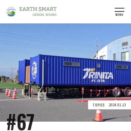
MENU
TOPICS
2024.01.13
#67